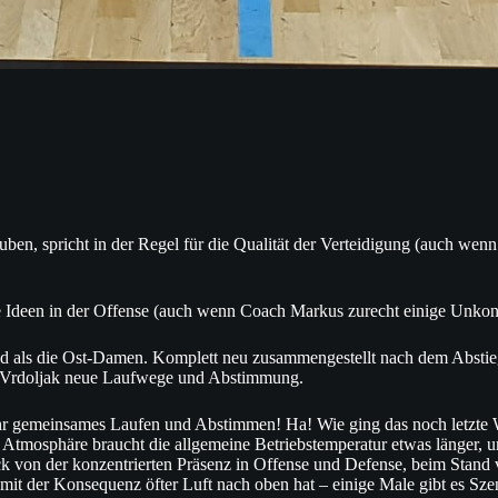
ben, spricht in der Regel für die Qualität der Verteidigung (auch wen
gute Ideen in der Offense (auch wenn Coach Markus zurecht einige Unkonz
id als die Ost-Damen. Komplett neu zusammengestellt nach dem Abstieg 
ia Vrdoljak neue Laufwege und Abstimmung.
 gemeinsames Laufen und Abstimmen! Ha! Wie ging das noch letzte W
r Atmosphäre braucht die allgemeine Betriebstemperatur etwas länger,
von der konzentrierten Präsenz in Offense und Defense, beim Stand vo
 mit der Konsequenz öfter Luft nach oben hat – einige Male gibt es 