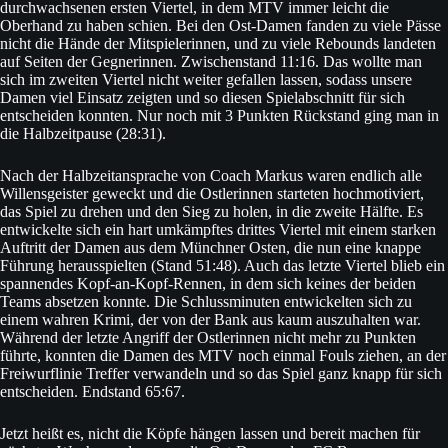
durchwachsenen ersten Viertel, in dem MTV immer leicht die
Oberhand zu haben schien. Bei den Ost-Damen fanden zu viele Pässe
nicht die Hände der Mitspielerinnen, und zu viele Rebounds landeten
auf Seiten der Gegnerinnen. Zwischenstand 11:16. Das wollte man
sich im zweiten Viertel nicht weiter gefallen lassen, sodass unsere
Damen viel Einsatz zeigten und so diesen Spielabschnitt für sich
entscheiden konnten. Nur noch mit 3 Punkten Rückstand ging man in
die Halbzeitpause (28:31).
Nach der Halbzeitansprache von Coach Markus waren endlich alle
Willensgeister geweckt und die Ostlerinnen starteten hochmotiviert,
das Spiel zu drehen und den Sieg zu holen, in die zweite Hälfte. Es
entwickelte sich ein hart umkämpftes drittes Viertel mit einem starken
Auftritt der Damen aus dem Münchner Osten, die nun eine knappe
Führung herausspielten (Stand 51:48). Auch das letzte Viertel blieb ein
spannendes Kopf-an-Kopf-Rennen, in dem sich keines der beiden
Teams absetzen konnte. Die Schlussminuten entwickelten sich zu
einem wahren Krimi, der von der Bank aus kaum auszuhalten war.
Während der letzte Angriff der Ostlerinnen nicht mehr zu Punkten
führte, konnten die Damen des MTV noch einmal Fouls ziehen, an der
Freiwurflinie Treffer verwandeln und so das Spiel ganz knapp für sich
entscheiden. Endstand 65:67.
Jetzt heißt es, nicht die Köpfe hängen lassen und bereit machen für