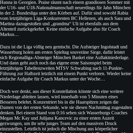
Hanna in Georgien. Praise räumt nach einem grandiosen Sommer mit
der U16- und U18-Nationalmannschaft neuerdings für Jahn München
in der 2. Bundesliga unter den Körben auf. Dafür sind sowohl Rabia
vom letztjährigen Liga-Konkurrenten BC Hellenen, als auch Sara und
Martina dazugestoßen und „grandma“ Uli ist ebenfalls aus dem
Altenteil zurückgekehrt. Keine einfache Aufgabe also für Coach
Markus…
Dazu ist die Liga völlig neu gemischt. Die Aufsteiger Ingolstadt und
Wasserburg holen am ersten Spieltag souveräne Siege, dafür leistet
sich Regionalliga-Absteiger München Basket eine Auftaktniederlage.
Und dann geht auch noch das eigene erste Saisonspiel beim
letztjährigen Tabellenzweiten MTSV Schwabing nach 11-Punkte-
Führung zur Halbzeit letztlich mit einem Punkt verloren. Wieder keine
einfache Aufgabe für Coach Markus unter der Woche…
Doch wer denkt, aus dieser Konstellation könnte sich eine weitere
Niederlage ableiten lassen, wird innerhalb von 5 Minuten eines
Besseren belehrt. Konzentriert bis in die Haarspitzen zeigen die
Damen von der ersten Sekunde, wie sie diesen Nachmittag zugestalten
denken. Bei einem Stand von 0:16 sehen sich Wasserburgs Coaches
Megan Mc Kay und Julijana Kancevic zu einer ersten Auzeit
gezwungen, um ihr sehr junges Team auf den massiven Druck
einzustellen. Letztlich ist jedoch die Mischung aus körperlicher