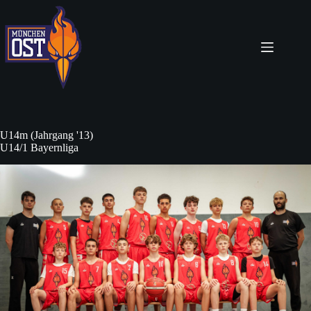
Zum
Inhalt
springen
U14m (Jahrgang '13)
U14/1 Bayernliga