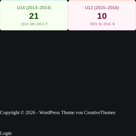
U14 (2013–2014)
U12 (2015–2016)
21
10
2013:
14
| 2014:
7
2015:
5
| 2016:
5
Copyright © 2026 - WordPress Theme von
CreativeThemes
Login