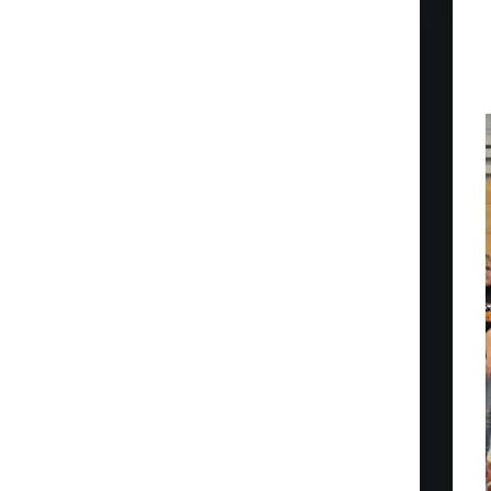
Jugend
U10w – Bayerisches Mini-Masters in München
Die U10w ist ungeschlagen durch die Saison
marschiert und hat sich somit für das Saisonfinale,
das bayerische Mini-Masters, qualifiziert. Da
dieses Jahr der Bezirk Oberbayern Ausrichter
dieser Veranstaltung ist, tragen wir, der TSV
München-Ost, dieses Event aus. Wann:
16.06.2024, ab…
B.H.
9. Juni 2024