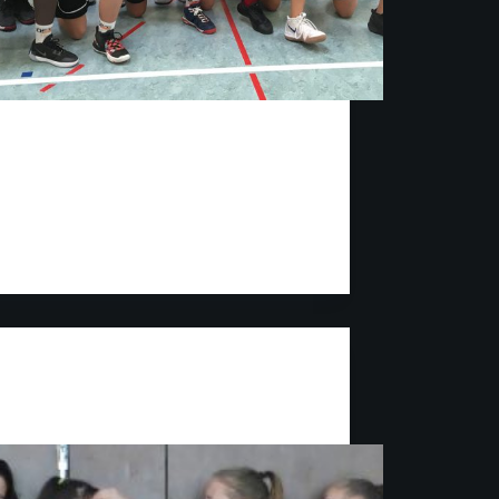
orletzten Spiel der laufenden Saison (u14
ksoberliga) gelang den OST u14-1 Mädchen
antersieg mit 108 Punkten
chied!Jedoch hinkt der Vergleich beider
 ein wenig, denn die Mädchen von FV Jahn
n, traten heute fast ausschliesslich mit u12
gängen…
Christl Kern
15. Februar 2020
Jugend
1 – Glück oder Umsetzungsvermögen?