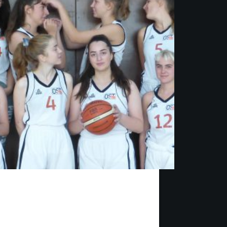
sschen nervenaufreibend, sowie sich ziehend
strengend, würden vielleicht viele das Spiel
eiben. Ausgelöst durch die stark
nkenden Leistungen unseres Teams durch
nze Spiel. In der Umkleide vorm Spiel und
nd des Aufwärmens alle hochmotiviert, mit