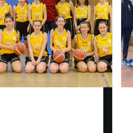
Chancenlos beim Profinachwuchs Die u14w-1
Endlic
spielt diese Saison auch in der u15w
– und 
Bezirksoberliga, um die dringend nötige
nach e
Spielpraxis zu bekommen. Denn in der u14
mit d
Bezirksoberliga sind nur VIER Mannschaften
über 1
gemeldet, sehr viel weniger als die normalerweise
gespa
gemeldeten acht bis zehn…
Christl Kern
15. November 2021