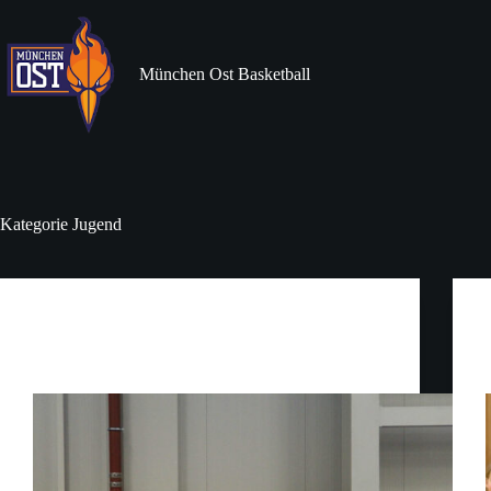
Zum
Inhalt
springen
München Ost Basketball
Kategorie
Jugend
Jugend
Knappe Kiste gegen Bad Aibling