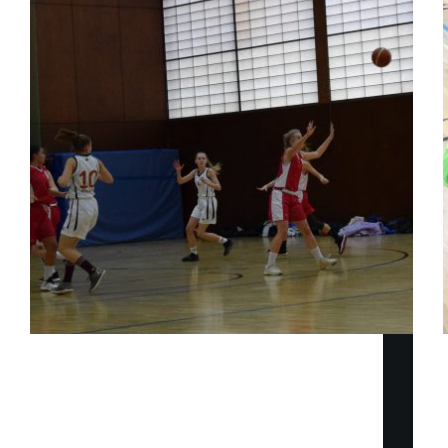
Es heißt ja immer: „Neues Jahr, neues Glück.“
Letztes Jahr ging es gegen MTV in der Rückrunde
um die Tabellenführung. Damals haben wir sehr
unglücklich ( mit verschiedenen Ausfällen in der
Personalabteilung ) 71:72 verloren im Görzer
Dome. In der neuen…