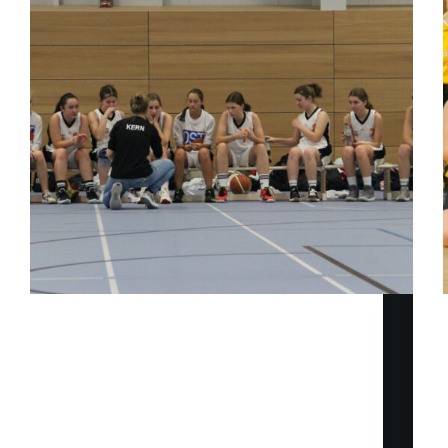
Nach einigen Wochen Pause stand für die U16w-1
das zweite Spiel in der Bayernliga auf dem Plan -
das erste Heimspiel im Ost-Dome gegen die TuS
Bad Aibling Fireballs. Die Gäste von Bad Aibling
erwischten den besseren Start und gingen
schnell…
V.K.
16. November 2021