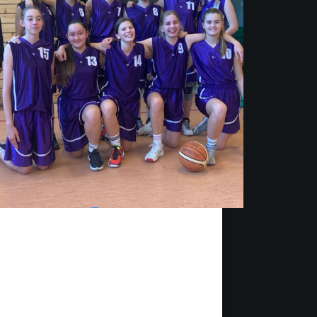
h wieder Basketball – endlich wieder Spiele
dann gleich Bayernliga! Die u16-1w startet
iner gefühlten Ewigkeit in die neue Saison,
em Auftakt beim SB DJK Rosenheim. Nach
,5 Jahren Spielpause waren alle sehr
nnt, wo…
V.K.
15. Oktober 2021