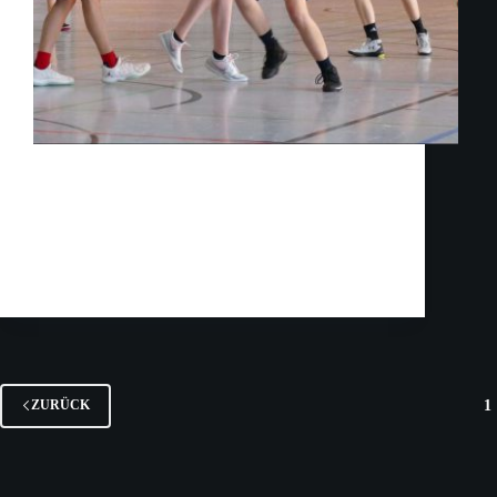
Die Mädels der U-18 2 spielten am Sonntag, den
20. Oktober, in der Holledau gegen die
Wolnzacher. Das erste Viertel verlief relativ
ausgeglichen mit wenigen Punkten auf beiden
Seiten (10:9). Im zweiten Viertel ging es ähnlich
weiter, kein Team konnte…
Axel Jahnke
28. Oktober 2019
1
ZURÜCK