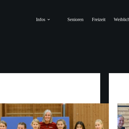
Infos
Senioren
Freizeit
Weiblic
Jugend
u15w Premiere in Wasserburg
u16w-1