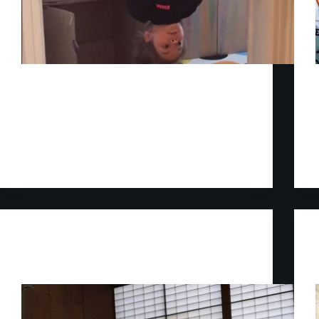
u10w u14w-1 u16w-2 u18w-1/ -2
Johannes
17. Mai 2020
Jugend
Gar nicht geplant oder so