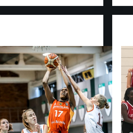
Jugend
Praixit
Vizeme