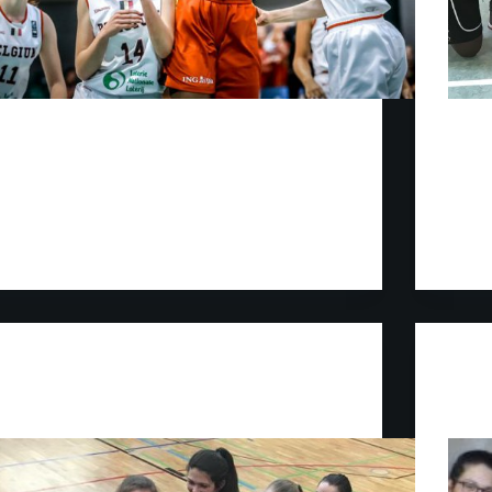
An dieser Stelle haben wir ja schon öfters über
Beim v
unsere – im wahrsten Sinne des Wortes –
Bezir
herausragende Praise Egharevba berichtet. Mit elf
ein K
Jahren hat sie bei Ost mit Basketball angefangen
Unters
und mit fünfzehn ist sie schon für die
Teams
Bayernligadamen…
Münche
Johannes
25. Februar 2020
Jahr
Jugend
Sieg der u18w-2 gegen Schwabing
u18w-