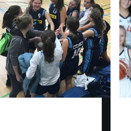
Am Samstag, den 25. Januar, traten die Mädels der
Ein bi
u18-2 schlurfend in die Halle der
und an
Morawitzkystraße 6 ein. Die Motivation und
beschr
Konzentration waren nicht in den Maßen, die sich
schwa
unsere Trainerin Vroni Kern gewünscht hatte: es
das ga
war 9 Uhr morgens…
währe